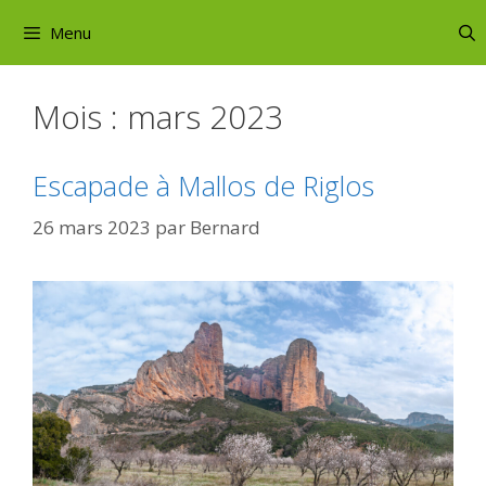
Aller
Menu
au
contenu
Mois :
mars 2023
Escapade à Mallos de Riglos
26 mars 2023
par
Bernard