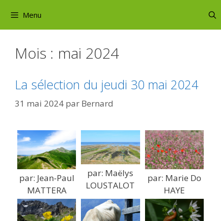
Aller
Menu
au
contenu
Mois :
mai 2024
La sélection du jeudi 30 mai 2024
31 mai 2024
par
Bernard
par: Maëlys
par: Jean-Paul
par: Marie Do
LOUSTALOT
MATTERA
HAYE