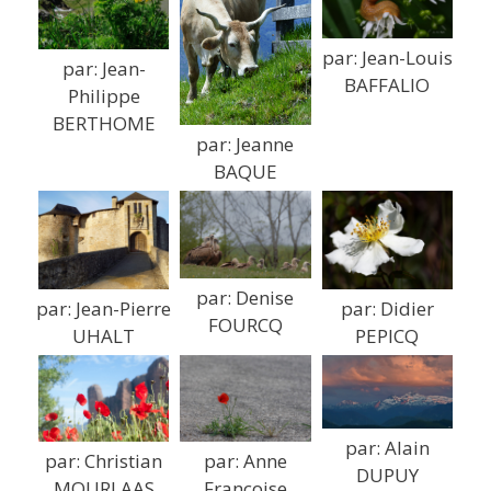
par: Jean-Louis
par: Jean-
BAFFALIO
Philippe
BERTHOME
par: Jeanne
BAQUE
par: Denise
par: Jean-Pierre
par: Didier
FOURCQ
UHALT
PEPICQ
par: Alain
par: Christian
par: Anne
DUPUY
MOURLAAS
Françoise