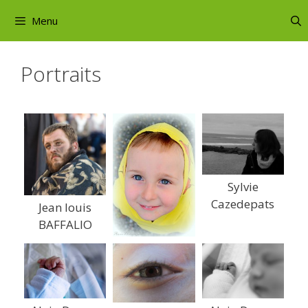
Aller
Menu
au
contenu
Portraits
Sylvie
Cazedepats
Jean louis
BAFFALIO