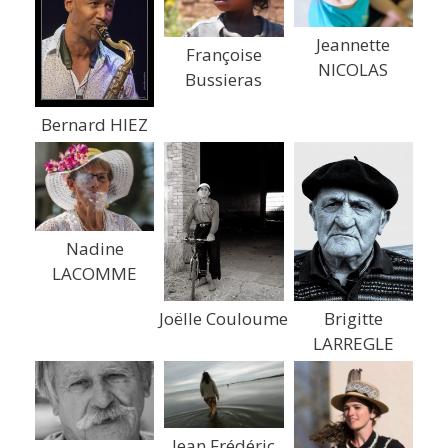
Jeannette
Françoise
NICOLAS
Bussieras
Bernard HIEZ
Nadine
LACOMME
Joëlle Couloume
Brigitte
LARREGLE
Jean Frédéric