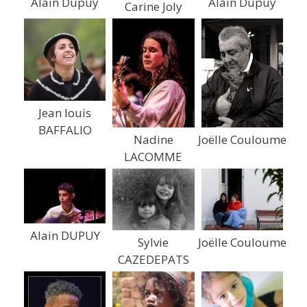
Alain Dupuy
Alain Dupuy
Carine Joly
Jean louis
BAFFALIO
Nadine
Joëlle Couloume
LACOMME
Alain DUPUY
Sylvie
Joëlle Couloume
CAZEDEPATS