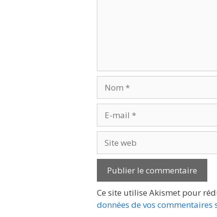
Nom
E-
mail
Site
web
Ce site utilise Akismet pour réd
données de vos commentaires s