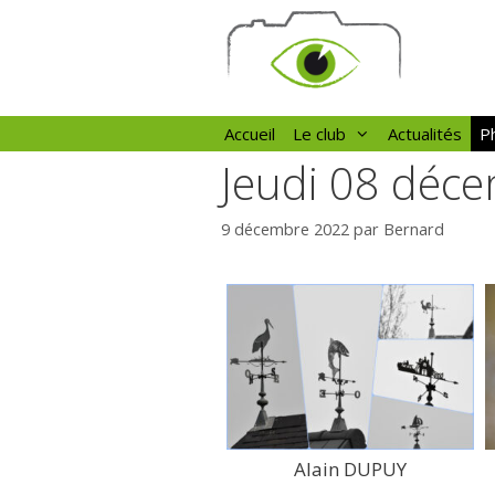
Aller
au
contenu
Accueil
Le club
Actualités
Ph
Jeudi 08 déc
9 décembre 2022
par
Bernard
Alain DUPUY