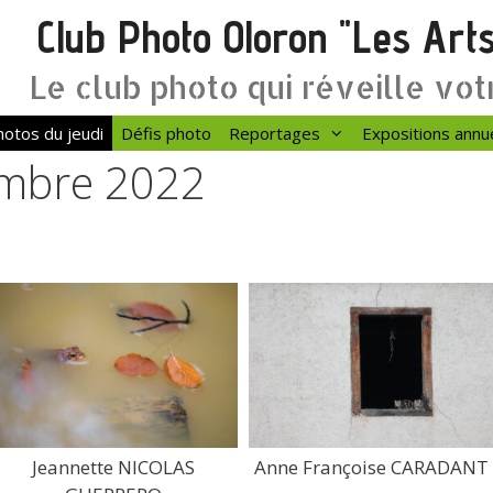
Club Photo Oloron "Les Art
Le club photo qui réveille vot
otos du jeudi
Défis photo
Reportages
Expositions annu
embre 2022
Jeannette NICOLAS
Anne Françoise CARADANT