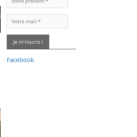
prénom
*
Votre
mail
*
Facebook