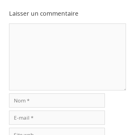
Laisser un commentaire
Commentaire
Nom
E-
mail
Site