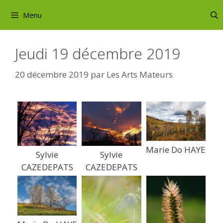
Aller
Menu
au
contenu
Jeudi 19 décembre 2019
20 décembre 2019
par
Les Arts Mateurs
Marie Do HAYE
Sylvie
Sylvie
CAZEDEPATS
CAZEDEPATS