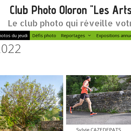
Club Photo Oloron "Les Art
Le club photo qui réveille vot
otos du jeudi
Défis photo
Reportages
Expositions annu
2022
Sylvie CAZEDEPATS