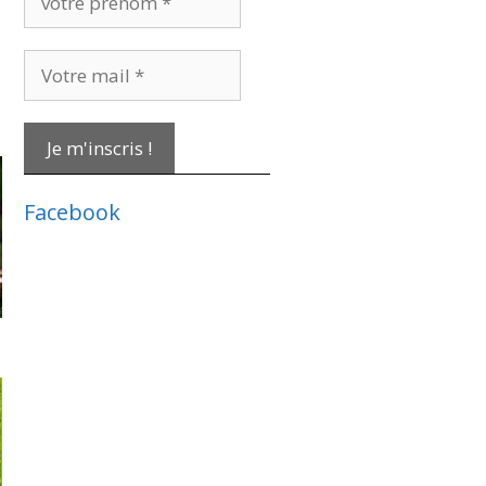
prénom
*
Votre
mail
*
Facebook