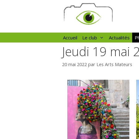
Aller
au
contenu
Accueil
Le club
Actualités
Ph
Jeudi 19 mai 
20 mai 2022
par
Les Arts Mateurs