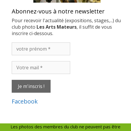
Abonnez-vous à notre newsletter
Pour recevoir l'actualité (expositions, stages,...) du
club photo
Les Arts Mateurs
, il suffit de vous
inscrire ci-dessous.
votre
prénom
*
Votre
mail
*
Facebook
Les photos des membres du club ne peuvent pas être