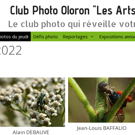
Club Photo Oloron "Les Art
Le club photo qui réveille vot
otos du jeudi
Défis photo
Reportages
Expositions annu
 2022
Jean-Louis BAFFALIO
Alain DEBAUVE