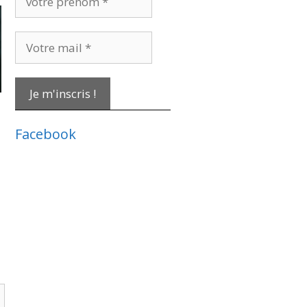
prénom
*
Votre
mail
*
Facebook