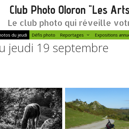
Club Photo Oloron "Les Art
Le club photo qui réveille vot
otos du jeudi
Défis photo
Reportages
Expositions annu
du jeudi 19 septembre