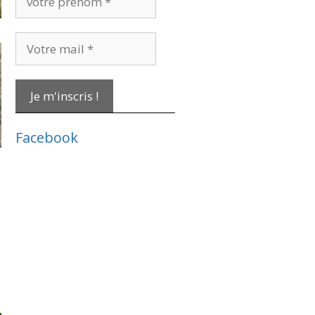
prénom
*
Votre
mail
*
Facebook