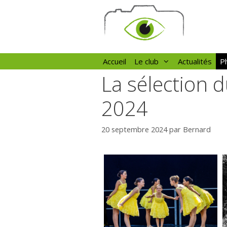
Aller
au
contenu
Accueil
Le club
Actualités
Ph
La sélection 
2024
20 septembre 2024
par
Bernard