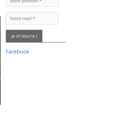
prénom
*
Votre
mail
*
Facebook