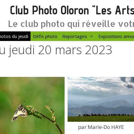
Club Photo Oloron "Les Art
Le club photo qui réveille vot
otos du jeudi
Défis photo
Reportages
Expositions annu
du jeudi 20 mars 2023
par Marie-Do HAYE