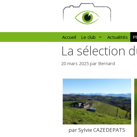
Aller
au
contenu
Accueil
Le club
Actualités
Ph
La sélection 
20 mars 2025
par
Bernard
par Sylvie CAZEDEPATS