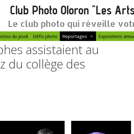
Club Photo Oloron "Les Art
Le club photo qui réveille vot
otos du jeudi
Défis photo
Reportages
Expositions annu
hes assistaient au
zz du collège des