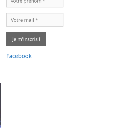
prénom
*
Votre
mail
*
Facebook