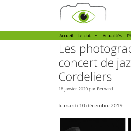
Aller
au
contenu
Accueil
Le club
Actualités
Ph
Les photograp
concert de ja
Cordeliers
18 janvier 2020
par
Bernard
le mardi 10 décembre 2019